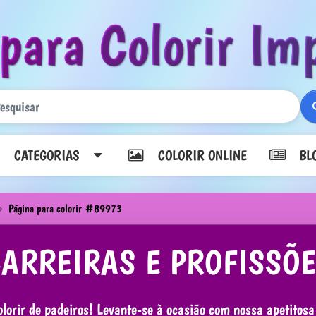
para Colorir Im
CATEGORIAS
COLORIR ONLINE
BLO
Página para colorir #89973
CARREIRAS E PROFISSÕ
lorir de padeiros! Levante-se à ocasião com nossa apetitosa