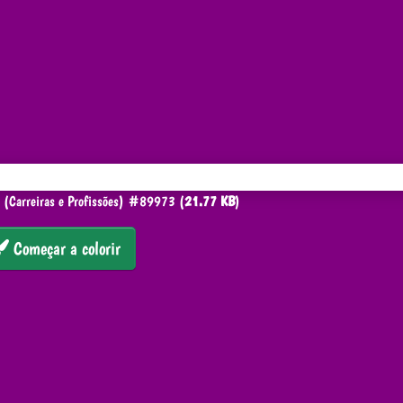
 (Carreiras e Profissões) #89973 (
21.77 KB
)
Começar a colorir