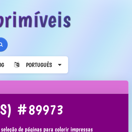
primíveis
Pesquisar
G
PORTUGUÊS
ES) #89973
 seleção de páginas para colorir impressas